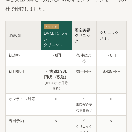
社で比較しました。
おすすめ
湘南美容
クリニック
DMMオンライ
比較項目
クリニッ
フォア
ン
ク
クリニック
初診料
○ 0円
条件によ
○ 0円
る
初月費用
○ 実質1,931
数千円〜
8,415円〜
円/月（税込）
(dnexで1ヶ月分
無料)
オンライン対応
○
△
○
来院が必要
な場合あり
当日予約
○
△
○
クリニック
による