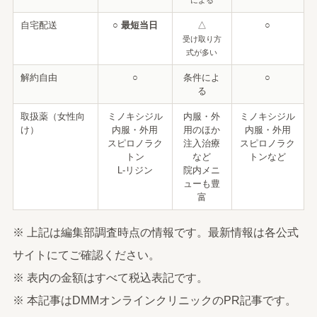
自宅配送
○ 最短当日
△
○
受け取り方
式が多い
解約自由
○
条件によ
○
る
取扱薬（女性向
ミノキシジル
内服・外
ミノキシジル
け）
内服・外用
用のほか
内服・外用
スピロノラク
注入治療
スピロノラク
トン
など
トンなど
L-リジン
院内メニ
ューも豊
富
※ 上記は編集部調査時点の情報です。最新情報は各公式
サイトにてご確認ください。
※ 表内の金額はすべて税込表記です。
※ 本記事はDMMオンラインクリニックのPR記事です。