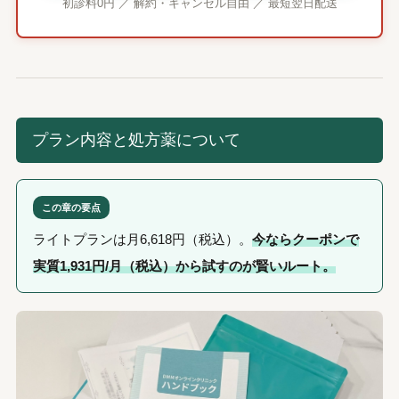
初診料0円 ／ 解約・キャンセル自由 ／ 最短翌日配送
プラン内容と処方薬について
この章の要点
ライトプランは月6,618円（税込）。
今ならクーポンで
実質1,931円/月（税込）から試すのが賢いルート。