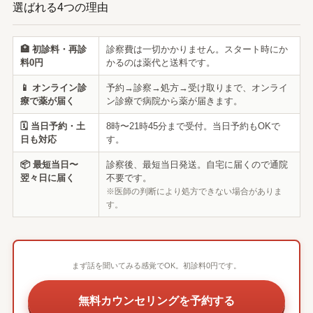
選ばれる4つの理由
🏥 初診料・再診
診察費は一切かかりません。スタート時にか
料0円
かるのは薬代と送料です。
📱 オンライン診
予約→診察→処方→受け取りまで、オンライ
療で薬が届く
ン診療で病院から薬が届きます。
🗓 当日予約・土
8時〜21時45分まで受付。当日予約もOKで
日も対応
す。
📦 最短当日〜
診察後、最短当日発送。自宅に届くので通院
翌々日に届く
不要です。
※医師の判断により処方できない場合がありま
す。
まず話を聞いてみる感覚でOK。初診料0円です。
無料カウンセリングを予約する