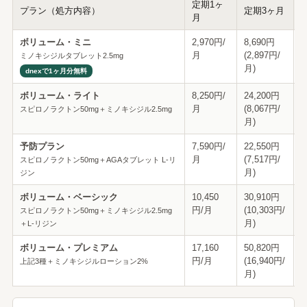
定期1ヶ
プラン（処方内容）
定期3ヶ月
月
ボリューム・ミニ
2,970円/
8,690円
1
月
(2,897円/
(
ミノキシジルタブレット2.5mg
月)
月
dnexで1ヶ月分無料
ボリューム・ライト
8,250円/
24,200円
4
月
(8,067円/
(
スピロノラクトン50mg＋ミノキシジル2.5mg
月)
月
予防プラン
7,590円/
22,550円
4
月
(7,517円/
(
スピロノラクトン50mg＋AGAタブレット L-リ
月)
月
ジン
ボリューム・ベーシック
10,450
30,910円
6
円/月
(10,303円/
(
スピロノラクトン50mg＋ミノキシジル2.5mg
月)
月
＋L-リジン
ボリューム・プレミアム
17,160
50,820円
9
円/月
(16,940円/
(
上記3種＋ミノキシジルローション2%
月)
月