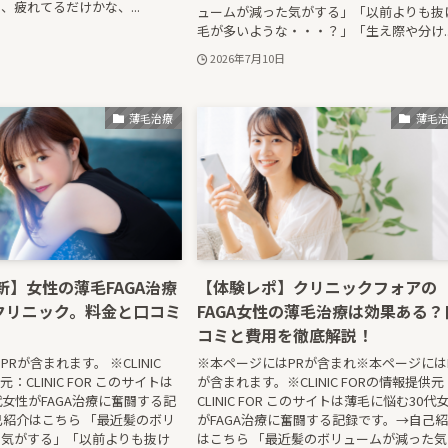
、疲れてるだけかな、...
ュームが減った気がする」「以前よりも抜
毛が多いような・・・？」「生え際や分け..
2026年7月10日
薄毛治療
薄毛
最新】女性の薄毛FAGA治療
【体験レポ】クリニックフォアの
クリニック。料金と口コミ
FAGA女性の薄毛治療は効果ある？
コミと費用を徹底解説！
Rが含まれます。 ※CLINIC
※本ページにはPRが含まれ※本ページには
：CLINIC FOR このサイトは
が含まれます。※CLINIC FORの情報提供元
代女性がFAGA治療に奮闘する記
CLINIC FOR このサイトは薄毛に悩む30代
己紹介はこちら 「最近髪のボリ
がFAGA治療に奮闘する記録です。→自己
た気がする」「以前よりも抜け
はこちら 「最近髪のボリュームが減った気