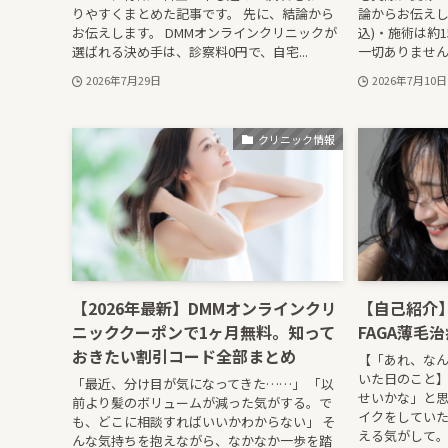
りやすくまとめた記事です。 先に、結論から
論からお伝えしま
お伝えします。 DMMオンラインクリニックが
込)・施術は約
選ばれる決め手は、診察料0円で、自宅...
一切ありませんで
2026年7月29日
2026年7月10日
クリニック情報
【2026年最新】DMMオンラインクリ
【自己紹介
ニッククーポンで1ヶ月無料。知って
FAGA薄毛
おきたい割引コード全部まとめ
【「あれ、な
いた日のこと】
「最近、分け目が気になってきた……」 「以
せいかな」と思
前より髪のボリュームが減った気がする。で
イクをしてい
も、どこに相談すればいいかわからない」 そ
える気がして。
んな気持ちを抱えながら、なかなか一歩を踏