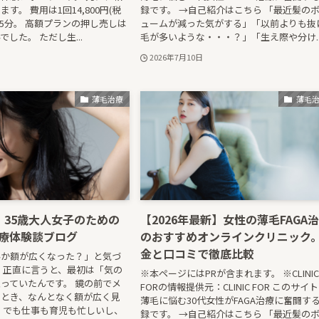
す。 費用は1回14,800円(税
録です。 →自己紹介はこちら 「最近髪の
15分。 高額プランの押し売しは
ュームが減った気がする」「以前よりも抜
した。 ただし生...
毛が多いような・・・？」「生え際や分け..
2026年7月10日
薄毛治療
薄毛
】35歳大人女子のための
【2026年最新】女性の薄毛FAGA
治療体験談ブログ
のおすすめオンラインクリニック
金と口コミで徹底比較
んか額が広くなった？」と気づ
 正直に言うと、最初は「気の
※本ページにはPRが含まれます。 ※CLINIC
っていたんです。 鏡の前でメ
FORの情報提供元：CLINIC FOR このサイ
たとき、なんとなく額が広く見
薄毛に悩む30代女性がFAGA治療に奮闘す
 でも仕事も育児も忙しいし、
録です。 →自己紹介はこちら 「最近髪の