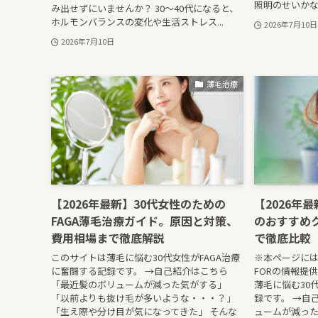
照明のせいかな
み出せずにいませんか？ 30〜40代になると、
ホルモンバランスの変化や生活ストレス...
2026年7月10日
2026年7月10日
薄毛治療
【2026年最新】30代女性のための
【2026年
FAGA薄毛治療ガイド。原因と対策、
のおすすめ
費用相場まで徹底解説
で徹底比較
このサイトは薄毛に悩む30代女性がFAGA治療
※本ページにはP
に奮闘する記録です。 →自己紹介はこちら
FORの情報提供元
「最近髪のボリュームが減った気がする」
薄毛に悩む30
「以前よりも抜け毛が多いような・・・？」
録です。 →自
「生え際や分け目が気になってきた」 そんな
ュームが減っ