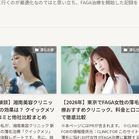
行くのが最適化なのではと思い立ち、FAGA治療を開始した記録を
薄毛治療
薄毛
体験談】湘南美容クリニッ
【2026年】東京でFAGA女性の薄
療の効果は？ クイックメソ
療おすすめクリニック。料金と口
コミと他社比較まとめ
で徹底比較
の私が、湘南美容クリニック 新
※本ページにはPRが含まれます。 ※CLINIC
性の薄毛治療「クイックメソ」
FORの情報提供元：CLINIC FOR このサイ
体験レポートです。 先に、結
薄毛に悩む30代女性がFAGA治療に奮闘す