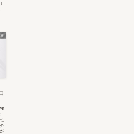
け
.
治療
口
PR
：
女性
紹介
が